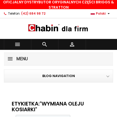
OFICJALNY DYSTRYBUTOR ORYGINALNYCH CZĘŚCI BRIGGS &
×
×
×
×
STRATTON
Dodaj do listy życzeń
((modalTitle))
Utwórz listę życzeń
Zaloguj się

Telefon:
(42) 684 98 72
Polski
Stwórz nową listę
add_circle_outline
((confirmMessage))
Musisz być zalogowany by zapisać produkty na
Nazwa listy życzeń
swojej liście życzeń.
((cancelText))
((modalDeleteText))



Anuluj
Zaloguj się
Anuluj
Utwórz listę życzeń
MENU
BLOG NAVIGATION
ETYKIETKA:"WYMIANA OLEJU
KOSIARKI"