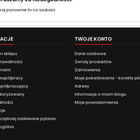
aj ponownie to co szukasz
MACJE
TWOJE KONTO
n sklepu
Dane osobowe
prywatności
Zwroty produktów
z nami
Zamówienia
 współpracy
Moje pokwitowania - korekty pł
spółpracujący
Adresy
utoryzowany
Informacje o moim blogu
atności
Moje powiadomienia
cje
jczęściej zadawane pytania
 ogólna