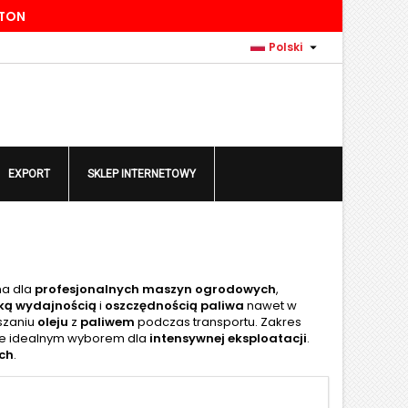
TTON
×
×
×
×

Polski
)
ę
EXPORT
SKLEP INTERNETOWY
ń
na dla
profesjonalnych maszyn ogrodowych
,
ką wydajnością
i
oszczędnością paliwa
nawet w
szaniu
oleju
z
paliwem
podczas transportu. Zakres
je idealnym wyborem dla
intensywnej eksploatacji
.
ch
.