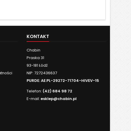
KONTAKT
Chabin
Praska 31
93-181 Łódź
atności
NIP: 7272436637
PURDE:
AE:PL-29272-71704-HIVEV-15
Telefon:
(42) 684 98 72
E-mail:
esklep@chabin.pl