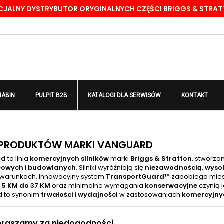
CJALNY DYSTRYBUTOR ORYGINALNYCH CZĘŚCI BRIGGS & STRA
odaj do listy życzeń
(modalTitle))
twórz listę życzeń
aloguj się
Stwórz nową listę
confirmMessage))
sisz być zalogowany by zapisać produkty na swojej liście życzeń.
zwa listy życzeń
((cancelText))
Anuluj
((modalDeleteText)
Zaloguj si
HABIN
PULPIT B2B
KATALOGI DLA SERWISÓW
KONTAKT
Anuluj
Utwórz listę życze
A PRODUKTÓW MARKI VANGUARD
rd
to linia
komercyjnych silników
marki
Briggs & Stratton
, stworzo
łowych
i
budowlanych
. Silniki wyróżniają się
niezawodnością
,
wyso
 warunkach. Innowacyjny system
TransportGuard™
zapobiega mie
 5 KM do 37 KM
oraz minimalne wymagania
konserwacyjne
czynią 
 to synonim
trwałości
i
wydajności
w zastosowaniach
komercyjny
praszamy za niedogodności.