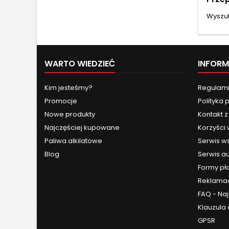
Wyszuk
WARTO WIEDZIEĆ
INFOR
Kim jesteśmy?
Regulami
Promocje
Polityka 
Nowe produkty
Kontakt 
Najczęściej kupowane
Korzyści
Paliwa alkilatowe
Serwis w
Blog
Serwis a
Formy pł
Reklama
FAQ - Na
Klauzula
GPSR