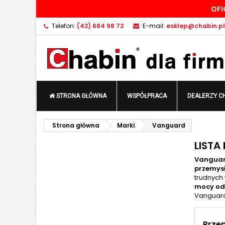
OFI
D
(
U
Z
Telefon:
(42) 684 98 72
E-mail:
esklep@chabin.pl
add_circle_outline
((
Mu
Na
STRONA GŁÓWNA
WSPÓŁPRACA
DEALERZY C
Strona główna
Marki
Vanguard
LIST
Vangua
przemys
trudnych
mocy od
Vanguard
Prze