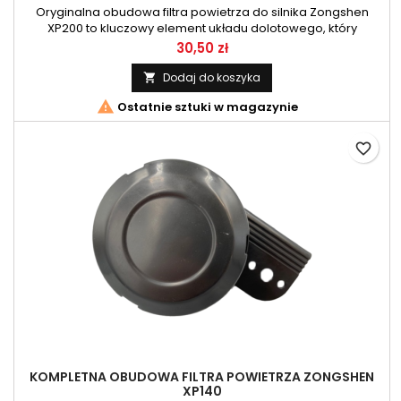
Oryginalna obudowa filtra powietrza do silnika Zongshen
XP200 to kluczowy element układu dolotowego, który
zapewnia prawidłowe osadzenie filtra powietrza, ochronę
Cena
30,50 zł
przed zanieczyszczeniami oraz optymalny przepływ
powietrza do silnika. Produkt jest idealną częścią zamienną
Dodaj do koszyka

do maszyn ogrodowych i użytkowych z jednostką Zongshen

Ostatnie sztuki w magazynie
XP200 65 HP, wspierając...
favorite_border
KOMPLETNA OBUDOWA FILTRA POWIETRZA ZONGSHEN
XP140