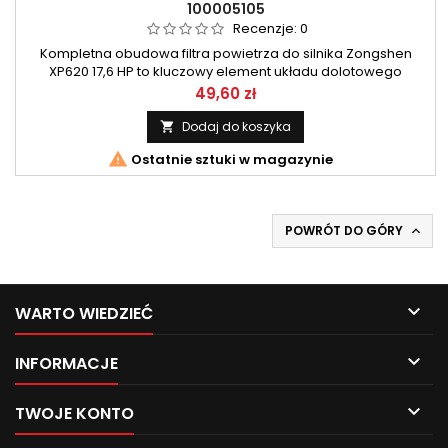
100005105
Recenzje:
0
Kompletna obudowa filtra powietrza do silnika Zongshen
XP620 17,6 HP to kluczowy element układu dolotowego
zapewniający skuteczną ochronę silnika przed kurzem,
Cena
49,60 zł
pyłem i zanieczyszczeniami. Precyzyjne dopasowanie do
jednostki napędowej gwarantuje stabilny przepływ powietrza
Dodaj do koszyka

i wydajną pracę silnika, co wpływa na jego dłuższą żywotność

Ostatnie sztuki w magazynie
oraz lepsze osiągi....
POWRÓT DO GÓRY


WARTO WIEDZIEĆ

INFORMACJE

TWOJE KONTO