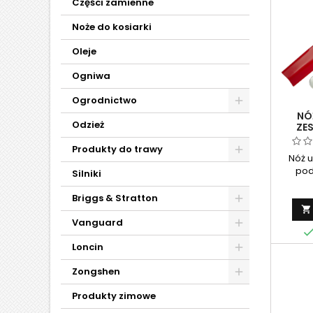
Części zamienne
Noże do kosiarki
Oleje
Ogniwa
Ogrodnictwo
NÓ
Odzież
ZE
Produkty do trawy
Nóż u
pod
Silniki
prakt
kos
Briggs & Stratton
el

dołą
Vanguard
red
dopa
Loncin
śr
Zongshen
zapewn
prec
Produkty zimowe