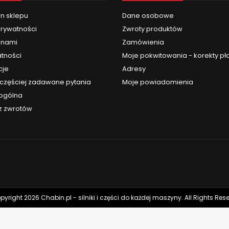
n sklepu
Dane osobowe
prywatności
Zwroty produktów
z nami
Zamówienia
atności
Moje pokwitowania - korekty pł
cje
Adresy
jczęściej zadawane pytania
Moje powiadomienia
 ogólna
z zwrotów
yright 2026 Chabin.pl - silniki i części do każdej maszyny. All Rights Res