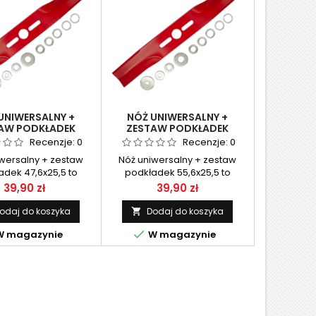
UNIWERSALNY +
NÓŻ UNIWERSALNY +
AW PODKŁADEK
ZESTAW PODKŁADEK
47.6X25,5
55,6X25.5
Recenzje:
0
Recenzje:
0
wersalny + zestaw
Nóż uniwersalny + zestaw
adek 47,6x25,5 to
podkładek 55,6x25,5 to
ny element tnący do
praktyczny element tnący
Cena
Cena
39,90 zł
39,90 zł
ek, umożliwiający
przeznaczony do kosiarek
wanie do różnych
spalinowych i elektrycznych.
odaj do koszyka
Dodaj do koszyka

dzięki dołączonym
Dzięki dołączonym

 magazynie
W magazynie
dkom redukcyjnym.
podkładkom redukcyjnym
ia stabilną pracę,
umożliwia dopasowanie do
ne koszenie i szybki
różnych średnic mocowania,
aż, co czyni go
zapewniając stabilną pracę,
ym rozwiązaniem
precyzyjne cięcie i szybki
erwisowym.
montaż.