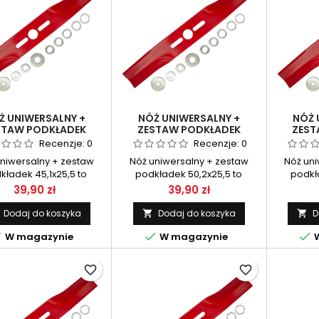
Ż UNIWERSALNY +
NÓŻ UNIWERSALNY +
NÓŻ 
STAW PODKŁADEK
ZESTAW PODKŁADEK
ZEST
45.1X25.5
50.2X25.5
Recenzje:
0
Recenzje:
0
niwersalny + zestaw
Nóż uniwersalny + zestaw
Nóż uni
kładek 45,1x25,5 to
podkładek 50,2x25,5 to
podkł
yczne rozwiązanie do
praktyczny element tnący do
praktycz
Cena
Cena
39,90 zł
39,90 zł
iarek spalinowych i
kosiarek spalinowych i
kosiar
ektrycznych. Dzięki
elektrycznych. Dzięki
dopaso
Dodaj do koszyka
Dodaj do koszyka
D


czonym podkładkom
dołączonym podkładkom
modeli 



W magazynie
W magazynie
W
ukcyjnym umożliwia
redukcyjnym umożliwia
podkła
sowanie do różnych
dopasowanie do różnych
Zapewn
ednic mocowania,
modeli urządzeń,
precyzyj
favorite_border
favorite_border
iając stabilną pracę,
zapewniając stabilną pracę,
mont
yzyjne cięcie i łatwy
precyzyjne cięcie i łatwy
wygodn
montaż.
montaż.
s