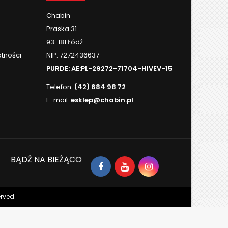
Chabin
Praska 31
93-181 Łódź
atności
NIP: 7272436637
PURDE:
AE:PL-29272-71704-HIVEV-15
Telefon:
(42) 684 98 72
E-mail:
esklep@chabin.pl
BĄDŹ NA BIEŻĄCO
erved.