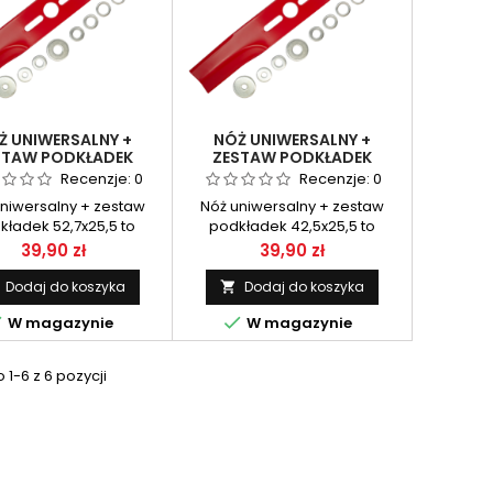
Ż UNIWERSALNY +
NÓŻ UNIWERSALNY +
STAW PODKŁADEK
ZESTAW PODKŁADEK
52.7X25.5
42.5X25.5
Recenzje:
0
Recenzje:
0
niwersalny + zestaw
Nóż uniwersalny + zestaw
kładek 52,7x25,5 to
podkładek 42,5x25,5 to
onalny element tnący
praktyczny element tnący do
Cena
Cena
39,90 zł
39,90 zł
naczony do kosiarek
kosiarek, który dzięki
owych i elektrycznych.
dołączonym podkładkom
Dodaj do koszyka
Dodaj do koszyka

zięki dołączonym
umożliwia dopasowanie do


W magazynie
W magazynie
ładkom redukcyjnym
różnych modeli urządzeń.
iwia dopasowanie do
Zapewnia precyzyjne i
h średnic mocowania,
równomierne koszenie,
1-6 z 6 pozycji
iając stabilną pracę,
stabilną pracę oraz łatwy
yjne koszenie i szybki
montaż.
montaż.