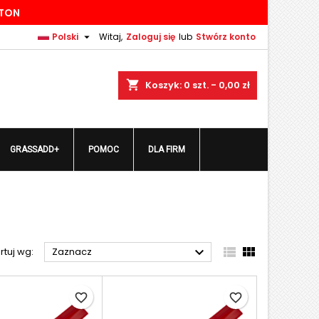
TTON
×
×
×
×

Polski
Witaj,
Zaloguj się
lub
Stwórz konto
shopping_cart
Koszyk:
0
szt. - 0,00 zł
)
ę
GRASSADD+
POMOC
DLA FIRM
ń



rtuj wg:
Zaznacz
favorite_border
favorite_border