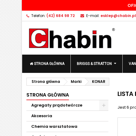
OFI
D
(
U
Z
Telefon:
(42) 684 98 72
E-mail:
esklep@chabin.pl
add_circle_outline
((
Mu
Na
STRONA GŁÓWNA
BRIGGS & STRATTON
VAN
Strona główna
Marki
KONAR
LISTA
STRONA GŁÓWNA
Agregaty prądotwórcze
Jest 6 pr
Akcesoria
Chemia warsztatowa