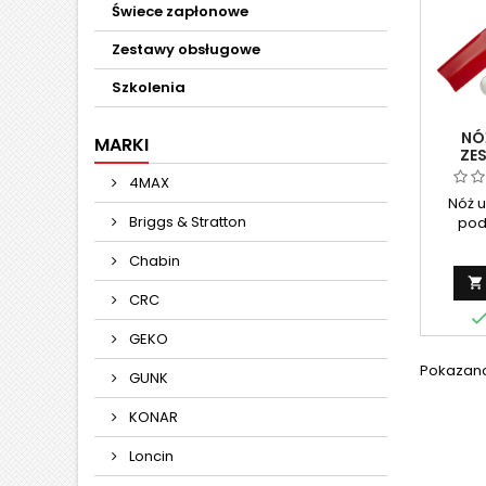
Świece zapłonowe
Zestawy obsługowe
Szkolenia
NÓ
MARKI
ZE
4MAX
Nóż u
Briggs & Stratton
pod
funkcj
Chabin
przez
spalin

CRC
D
podk
GEKO
umożl
różnyc
Pokazano 
GUNK
zapewn
precyz
KONAR
Loncin