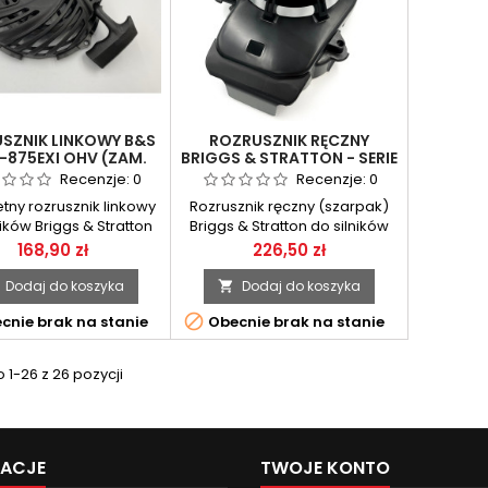
SZNIK LINKOWY B&S
ROZRUSZNIK RĘCZNY
–875EXI OHV (ZAM.
BRIGGS & STRATTON - SERIE
 / 596468 / 595355)
650EXI, 675EXI
Recenzje:
0
Recenzje:
0
tny rozrusznik linkowy
Rozrusznik ręczny (szarpak)
ników Briggs & Stratton
Briggs & Stratton do silników
0E, 500E, 575EX, 625EXi,
serii 650EXi i 675EXi. Oryginalna
Cena
Cena
168,90 zł
226,50 zł
, 675EXi, 850E, 875EXi
część zamienna
soka jakość – idealny
zapewniająca niezawodny
Dodaj do koszyka
Dodaj do koszyka

nnik 593959, 596468,
rozruch silnika.

cnie brak na stanie
Obecnie brak na stanie
595355
1-26 z 26 pozycji
MACJE
TWOJE KONTO