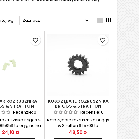



rtuj wg:
Zaznacz
favorite_border
favorite_border
RAK ROZRUSZNIKA
KOŁO ZĘBATE ROZRUSZNIKA
GS & STRATTON
BRIGGS & STRATTON
281505S
695708, ZAM. 693059
Recenzje:
0
Recenzje:
0
rozrusznika Briggs &
Koło zębate rozrusznika Briggs
281505S to oryginalna
& Stratton 695708 to
ęść zamienna,
oryginalna część zamienna,
Cena
Cena
24,10 zł
48,50 zł
ająca niezawodne
przeznaczona do silników tej