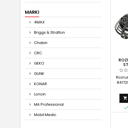
wspom
trw
MARKI
rozru
wysoki
gwarant
4MAX
odp
Briggs & Stratton
Chabin
CRC
ROZ
GEKO
S
GUNK
Rozrus
84172
KONAR
za
rozruch
Loncin
& 

efek
MA Professional
jednost
działa
Mobil Medic
start