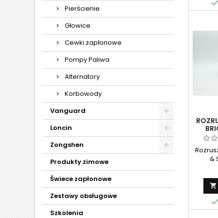
mecha
Pierścienie
wspom
trw
Głowice
Wykona
materia
Cewki zapłonowe
żywot
Pompy Paliwa
Alternatory
Korbowody
Vanguard
ROZRU
Loncin
BRI
497595
Zongshen
Rozrusz
& 
Produkty zimowe
orygin
przezn
Świece zapłonowe
mode

dwucy
Zestawy obsługowe
Zap
uru
Szkolenia