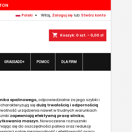
TTON
×
×
×
×

Polski
Witaj,
Zaloguj się
lub
Stwórz konto
shopping_cart
Koszyk:
0
szt. - 0,00 zł
)
ę
GRASSADD+
POMOC
DLA FIRM
ń
lnika spalinowego,
odpowiedzialne za jego szybki i
 charakteryzują się
dużą trwałością i odpornością
ywotność urządzenia nawet w trudnych warunkach
szniki
zapewniają efektywną pracę silnika,
użytkowania maszyn.
Nowoczesne rozruszniki
iając się do oszczędności paliwa oraz redukcji
pewniasz sobie niezawodność i efektywność pracy