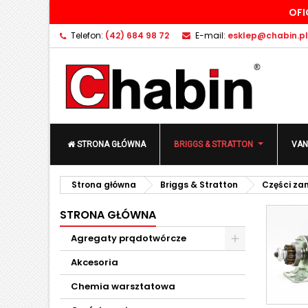
OFI
D
(
U
Z
Telefon:
(42) 684 98 72
E-mail:
esklep@chabin.pl
add_circle_outline
((
Mu
Na
STRONA GŁÓWNA
BRIGGS & STRATTON
VAN
Strona główna
Briggs & Stratton
Części za
STRONA GŁÓWNA
Agregaty prądotwórcze
Akcesoria
Chemia warsztatowa