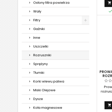
Osłony filtra powietrza
rozruch

do je
Wały
serii 
system 
Filtry
szybkie
si
Gaźniki
stos
ele
Inne
szczeg
Uszczelki
Rozruszniki
Sprężyny
PROWA
Tłumiki
ROZR
ST
Korki wlewu paliwa
Prow
Miski Olejowe
rozrus
69229
Dysze
zamien
silnik

Koła magnesowe
pra