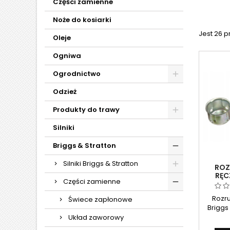
Części zamienne
Noże do kosiarki
Jest 26 
Oleje
Ogniwa
Ogrodnictwo
Odzież
Produkty do trawy
Silniki
Briggs & Stratton
Silniki Briggs & Stratton
ROZ
RĘC
Części zamienne
KIELI
Rozru
Świece zapłonowe
Briggs
(04728
Układ zaworowy
ukł