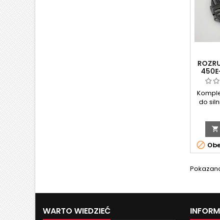
ROZRU
450E
593959
Komple
do sil
serii 45
650EXi
OHV. Wy

zamie

Obe
Pokazano 
WARTO WIEDZIEĆ
INFOR