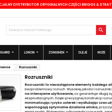
CJALNY DYSTRYBUTOR ORYGINALNYCH CZĘŚCI BRIGGS & STRA
odaj do listy życzeń
(modalTitle))
twórz listę życzeń
aloguj się
Stwórz nową listę
confirmMessage))
sisz być zalogowany by zapisać produkty na swojej liście życzeń.

zwa listy życzeń
((cancelText))
Anuluj
((modalDeleteText)
Zaloguj si
GUARD
LONCIN
ZONGSHEN
OLEJE
NOŻE
Anuluj
Utwórz listę życze
mienne
Rozruszniki
Rozruszniki
Rozruszniki to niezastąpione elementy każdego si
bezproblemowy rozruch. Wysokiej jakości rozruszniki
na intensywne użytkowanie,
co gwarantuje długą ż
eksploatacyjnych. Dzięki precyzyjnej konstrukcji rozru
minimalizując ryzyko usterek i wydłużając czas 
wspomagają optymalne działanie silnika,
przyczyn
emisji spalin. Wybierając odpowiedni rozrusznik, za