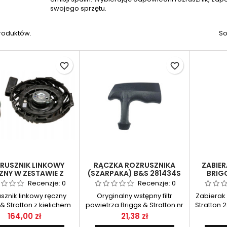
swojego sprzętu.
produktów.
So
favorite_border
favorite_border
RUSZNIK LINKOWY
RĄCZKA ROZRUSZNIKA
ZABIE
ZNY W ZESTAWIE Z
(SZARPAKA) B&S 281434S
BRIG
CHEM B&S, 450-500
Recenzje:
0
Recenzje:
0
OHV
sznik linkowy ręczny
Oryginalny wstępny filtr
Zabierak 
 & Stratton z kielichem
powietrza Briggs & Stratton nr
Stratton 
2767375) to oryginalny
695302 to wysokiej jakości
cz
Cena
Cena
164,00 zł
21,38 zł
ad mechanicznego
element układu dolotowego,
zapewni