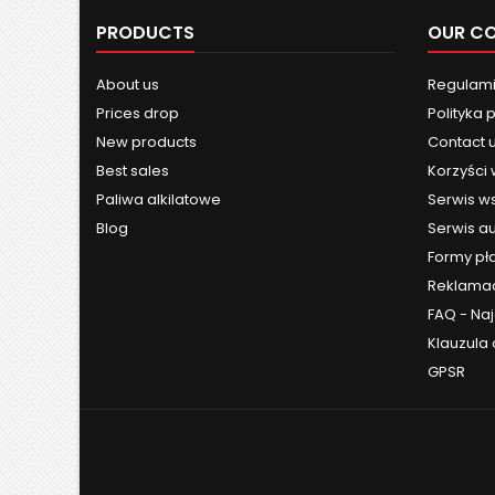
PRODUCTS
OUR C
About us
Regulami
Prices drop
Polityka 
New products
Contact 
Best sales
Korzyści
Paliwa alkilatowe
Serwis w
Blog
Serwis a
Formy pł
Reklama
FAQ - Na
Klauzula
GPSR