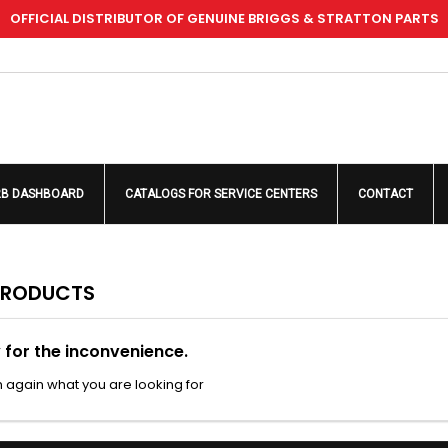
OFFICIAL DISTRIBUTOR OF GENUINE BRIGGS & STRATTON PARTS
dd to wishlist
(modalTitle))
reate wishlist
ign in
Create new list
confirmMessage))
u need to be logged in to save products in your wishlist.
shlist name
((cancelText))
((modalDeleteText)
Cancel
Sign i
2B DASHBOARD
CATALOGS FOR SERVICE CENTERS
CONTACT
Cancel
Create wishlis
PRODUCTS
 for the inconvenience.
 again what you are looking for