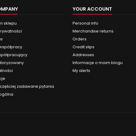
OMPANY
YOUR ACCOUNT
n sklepu
Personal info
prywatności
Merchandise returns
us
Orders
 współpracy
Credit slips
spółpracujący
Addresses
utoryzowany
Informacje o moim blogu
atności
My alerts
cje
jczęściej zadawane pytania
 ogólna