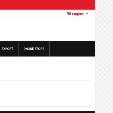
×
×
×
×

English
)
n
EXPORT
ONLINE STORE
t