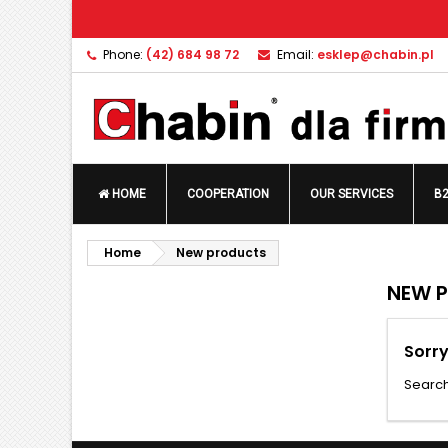
A
(
C
S
Phone:
(42) 684 98 72
Email:
esklep@chabin.pl
add_circle_outline
((
Yo
Wi
HOME
COOPERATION
OUR SERVICES
B
Home
New products
NEW 
Sorry
Search