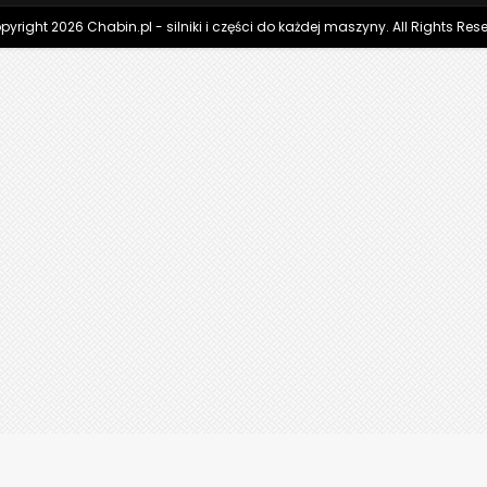
yright 2026 Chabin.pl - silniki i części do każdej maszyny. All Rights Res