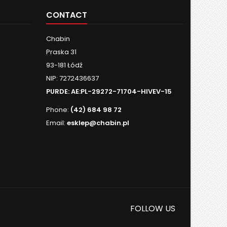
CONTACT
Chabin
Praska 31
93-181 Łódź
NIP: 7272436637
PURDE:
AE:PL-29272-71704-HIVEV-15
Phone:
(42) 684 98 72
Email:
esklep@chabin.pl
FOLLOW US