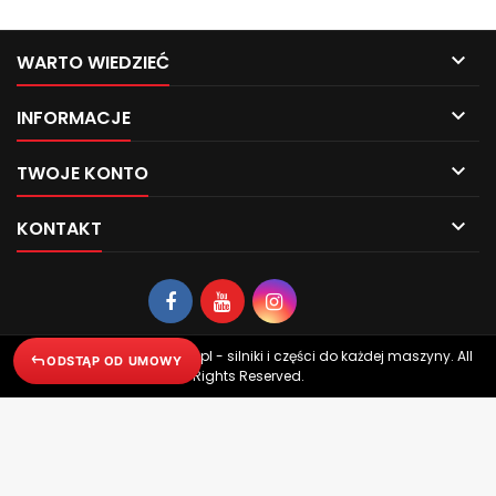
i prawidłowe wykonanie
okresowej obsługi silnika,
poprawiając...

WARTO WIEDZIEĆ

INFORMACJE

TWOJE KONTO

KONTAKT
© Copyright 2026 Chabin.pl - silniki i części do każdej maszyny. All
ODSTĄP OD UMOWY
Rights Reserved.