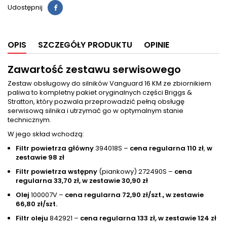
Udostępnij
OPIS
SZCZEGÓŁY PRODUKTU
OPINIE
Zawartość zestawu serwisowego
Zestaw obsługowy do silników Vanguard 16 KM ze zbiornikiem
paliwa to kompletny pakiet oryginalnych części Briggs &
Stratton, który pozwala przeprowadzić pełną obsługę
serwisową silnika i utrzymać go w optymalnym stanie
technicznym.
W jego skład wchodzą:
Filtr powietrza główny
394018S –
cena regularna 110 zł
,
w
zestawie 98 zł
Filtr powietrza wstępny
(piankowy) 272490S –
cena
regularna 33,70 zł, w zestawie 30,90 zł
Olej
100007V –
cena regularna 72,90 zł/szt., w zestawie
66,80 zł/szt.
Filtr oleju
842921 –
cena regularna 133 zł, w zestawie 124 zł