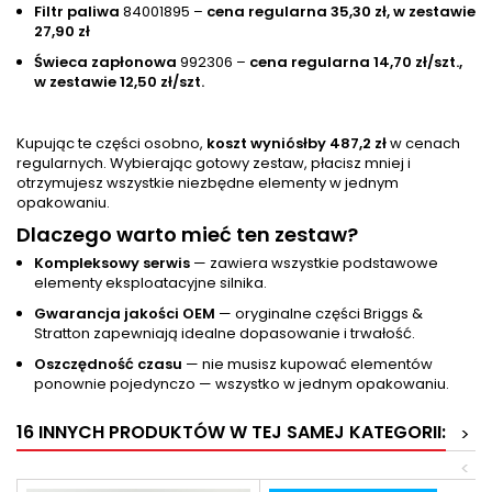
Filtr paliwa
84001895 –
cena regularna 35,30 zł, w zestawie
27,90 zł
Świeca zapłonowa
992306 –
cena regularna 14,70 zł/szt.,
w zestawie 12,50 zł/szt.
Kupując te części osobno,
koszt wyniósłby 487,2 zł
w cenach
regularnych. Wybierając gotowy zestaw, płacisz mniej i
otrzymujesz wszystkie niezbędne elementy w jednym
opakowaniu.
Dlaczego warto mieć ten zestaw?
Kompleksowy serwis
— zawiera wszystkie podstawowe
elementy eksploatacyjne silnika.
Gwarancja jakości OEM
— oryginalne części Briggs &
Stratton zapewniają idealne dopasowanie i trwałość.
Oszczędność czasu
— nie musisz kupować elementów
ponownie pojedynczo — wszystko w jednym opakowaniu.
16 INNYCH PRODUKTÓW W TEJ SAMEJ KATEGORII:
>
<