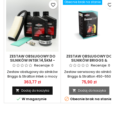
Obecnie brak na stanie
favorite_border
favorite_border
ZESTAW OBSŁUGOWY DO
ZESTAW OBSŁUGOWY DO
SILNIKÓW INTEK 14,5KM -
SILNIKÓW BRIGGS &
18,5KM
STRATTON SERII 450, 500,
Recenzje:
0
Recenzje:
0
550 (CLASSIC, SPRINT,
Zestaw obsługowy do silników
Zestaw serwisowy do silników
QUATTRO)
Briggs & Stratton Intek o mocy
Briggs & Stratton 450–550
14.5 KM – 18.5 KM zawiera olej
(Classic, Sprint, Quattro). Filtr
Cena
Cena
363,77 zł
75,90 zł
SAE 30, filtr powietrza, oraz
powietrza, świeca zapłonowa,
świecę zapłonową. Doskonały
olej silnikowy. Idealny do
Dodaj do koszyka
Dodaj do koszyka


do maszyn ogrodniczych z
kosiarek pchanych.


W magazynie
Obecnie brak na stanie
silnikami Briggs & Stratton,
zapewniający ich optymalną
wydajność.Kompletny zestaw
serwisowy pozwala na szybkie