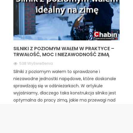
SILNIKI Z POZIOMYM WAŁEM W PRAKTYCE –
TRWAŁOŚĆ, MOC I NIEZAWODNOŚĆ ZIMĄ
538 Wyświetlenia
Silniki z poziomym wałem to sprawdzone i
niezawodne jednostki napędowe, które doskonale
sprawdzają się w odśnieżarkach. W artykule
wyjaśniamy, dlaczego taka konstrukcja silnika jest
optymalna do pracy zimą, jakie ma przewagi nad
innymi rozwiązaniami oraz na co zwrócić uwagę
przy jego wyborze. Pokazujemy również, dlaczego
zakup silnika w Chabin to decyzja oparta na
doświadczeniu, fachowej wiedzy i realnym