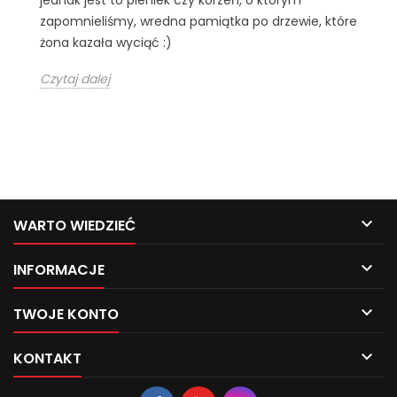
jednak jest to pieniek czy korzeń, o którym
zapomnieliśmy, wredna pamiątka po drzewie, które
żona kazała wyciąć :)
Czytaj dalej

WARTO WIEDZIEĆ

INFORMACJE

TWOJE KONTO

KONTAKT