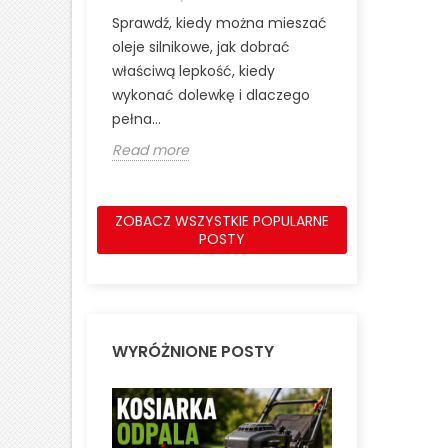
Silniki Lonci
Sprawdź, kiedy można mieszać
najczęściej
oleje silnikowe, jak dobrać
jednostek 
właściwą lepkość, kiedy
rynku, znan
wykonać dolewkę i dlaczego
wysokiej...
pełna...
Read more
Read more
ZOBACZ WSZYSTKIE POPULARNE
POSTY
WYRÓŻNIONE POSTY