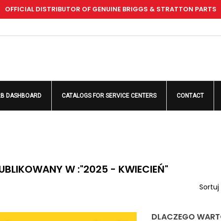
OFFICIAL DISTRIBUTOR OF GENUINE BRIGGS & STRATTON PARTS
dd to wishlist
(modalTitle))
reate wishlist
ign in
Create new list
confirmMessage))
u need to be logged in to save products in your wishlist.
shlist name
((cancelText))
((modalDeleteText)
Cancel
Sign i
2B DASHBOARD
CATALOGS FOR SERVICE CENTERS
CONTACT
Cancel
Create wishlis
UBLIKOWANY W :"2025 - KWIECIEŃ"
Sortuj
DLACZEGO WARTO