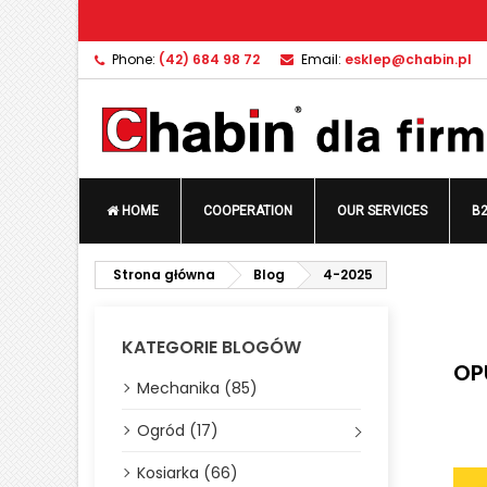
A
(
C
S
Phone:
(42) 684 98 72
Email:
esklep@chabin.pl
add_circle_outline
((
Yo
Wi
HOME
COOPERATION
OUR SERVICES
B
Strona główna
Blog
4-2025
KATEGORIE BLOGÓW
OP
Mechanika (85)
Ogród (17)
Kosiarka (66)