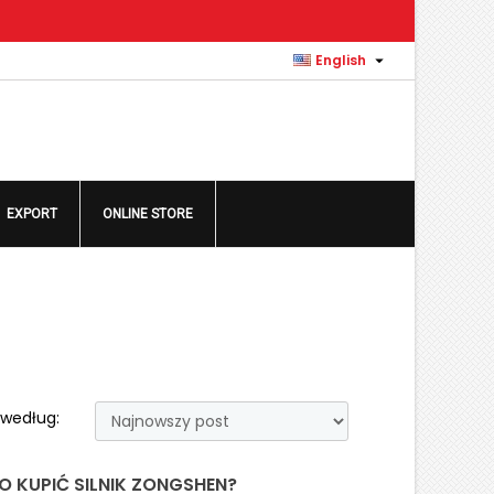
×
×
×
×

English
)
n
EXPORT
ONLINE STORE
t
 według:
 KUPIĆ SILNIK ZONGSHEN?