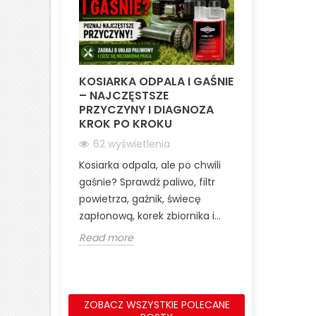
KOSIARKA ODPALA I GAŚNIE
DWUSUW A
– NAJCZĘSTSZE
CZYM RÓŻNI
PRZYCZYNY I DIAGNOZA
I 4T?
KROK PO KROKU
245 wyśw
62 wyświetlenia
Porównanie s
Kosiarka odpala, ale po chwili
dwusuwoweg
gaśnie? Sprawdź paliwo, filtr
czterosuwo
powietrza, gaźnik, świecę
budowy, dzi
zapłonową, korek zbiornika i...
mocy, spalan
Read more
Read more
ZOBACZ WSZYSTKIE POLECANE