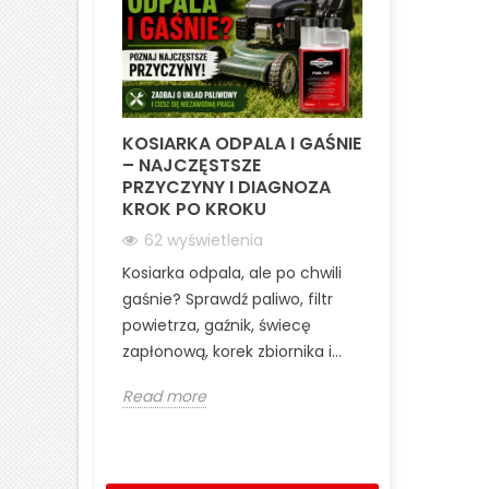
KOSIARKA ODPALA I GAŚNIE
DWUSUW A
– NAJCZĘSTSZE
CZYM RÓŻNI
PRZYCZYNY I DIAGNOZA
I 4T?
KROK PO KROKU
245 wyśw
62 wyświetlenia
Porównanie s
Kosiarka odpala, ale po chwili
dwusuwoweg
gaśnie? Sprawdź paliwo, filtr
czterosuwo
powietrza, gaźnik, świecę
budowy, dzi
zapłonową, korek zbiornika i...
mocy, spalan
Read more
Read more