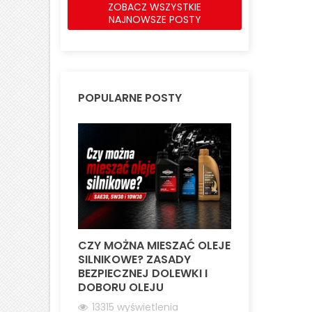
ZOBACZ WSZYSTKIE
NAJNOWSZE POSTY
POPULARNE POSTY
CZY MOŻNA MIESZAĆ OLEJE
SILNIKI LO
SILNIKOWE? ZASADY
WSZYSTKO
BEZPIECZNEJ DOLEWKI I
WIEDZIEĆ 
DOBORU OLEJU
9251 wyśw
13315 wyświetlenia