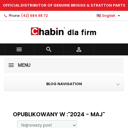
OFFICIAL DISTRIBUTOR OF GENUINE BRIGGS & STRATTON PARTS
×
×
×
×
Add to wishlist
((modalTitle))
Create wishlist
Sign in

Phone:
(42) 684 98 72
English
Create new list
add_circle_outline
((confirmMessage))
You need to be logged in to save products in your
Wishlist name
wishlist.
((cancelText))
((modalDeleteText))



Cancel
Sign in
Cancel
Create wishlist
MENU
BLOG NAVIGATION
OPUBLIKOWANY W :"2024 - MAJ"