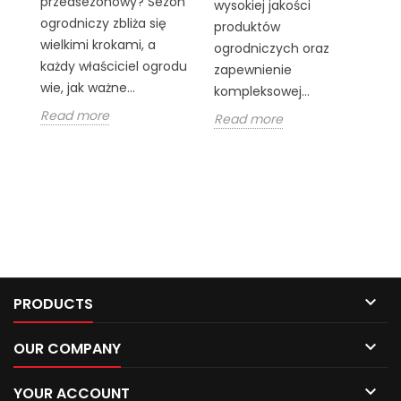
przedsezonowy? Sezon
wysokiej jakości
ogrodniczy zbliża się
produktów
W 
wielkimi krokami, a
ogrodniczych oraz
c
każdy właściciel ogrodu
zapewnienie
k
wie, jak ważne...
kompleksowej...
z
Read more
Read more
as
ak
R

PRODUCTS

OUR COMPANY

YOUR ACCOUNT