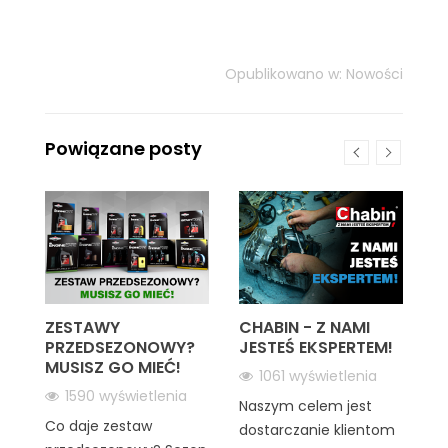
Opublikowano w:
Nowości
Powiązane posty
ZESTAWY
CHABIN - Z NAMI
P
PRZEDSEZONOWY?
JESTEŚ EKSPERTEM!
N
o
MUSISZ GO MIEĆ!
P
1061 wyświetlenia
a
O
1590 wyświetlenia
a i
Naszym celem jest
A
Co daje zestaw
W
dostarczanie klientom