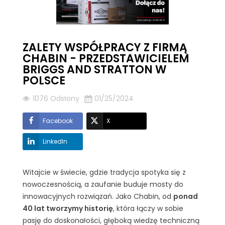
ZALETY WSPÓŁPRACY Z FIRMĄ
CHABIN - PRZEDSTAWICIELEM
BRIGGS AND STRATTON W
POLSCE
1076 Odsłony
01/25/2024
Facebook
X
LinkedIn
Witajcie w świecie, gdzie tradycja spotyka się z
nowoczesnością, a zaufanie buduje mosty do
innowacyjnych rozwiązań. Jako Chabin, od
ponad
40 lat tworzymy historię
, która łączy w sobie
pasję do doskonałości, głęboką wiedzę techniczną