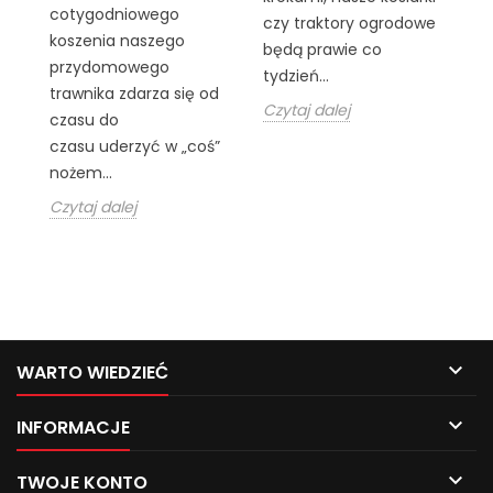
Wi
cotygodniowego
czy traktory ogrodowe
wi
koszenia naszego
będą prawie co
oz
przydomowego
tydzień...
n
trawnika zdarza się od
Czytaj dalej
p
czasu do
ko
czasu uderzyć w „coś”
ko
nożem...
Cz
Czytaj dalej

WARTO WIEDZIEĆ

INFORMACJE

TWOJE KONTO