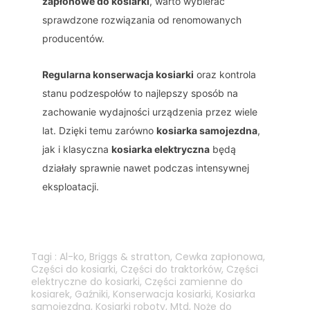
zapłonowe do kosiarki
, warto wybierać
sprawdzone rozwiązania od renomowanych
producentów.
Regularna konserwacja kosiarki
oraz kontrola
stanu podzespołów to najlepszy sposób na
zachowanie wydajności urządzenia przez wiele
lat. Dzięki temu zarówno
kosiarka samojezdna
,
jak i klasyczna
kosiarka elektryczna
będą
działały sprawnie nawet podczas intensywnej
eksploatacji.
Tagi :
Al-ko
,
Briggs & stratton
,
Cewka zapłonowa
,
Części do kosiarki
,
Części do traktorków
,
Części
elektryczne do kosiarki
,
Części zamienne do
kosiarek
,
Gaźniki
,
Konserwacja kosiarki
,
Kosiarka
samojezdna
,
Kosiarki roboty
,
Mtd
,
Noże do