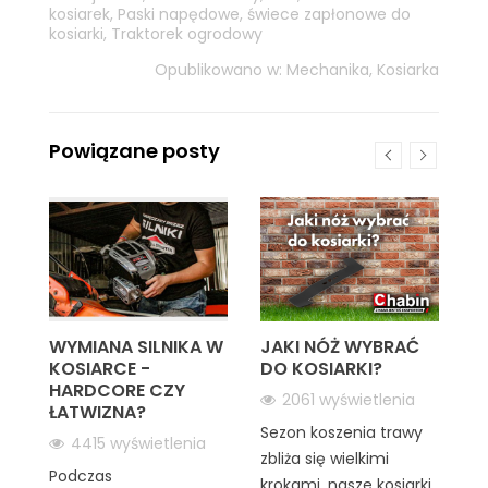
kosiarek
,
Paski napędowe
,
świece zapłonowe do
kosiarki
,
Traktorek ogrodowy
Opublikowano w:
Mechanika
,
Kosiarka
Powiązane posty
AĆ
WYMIANA SILNIKA W
JAKI NÓŻ WYBRAĆ
P
KOSIARCE -
DO KOSIARKI?
K
HARDCORE CZY
K
2061 wyświetlenia
ŁATWIZNA?
P
Sezon koszenia trawy
K
4415 wyświetlenia
zbliża się wielkimi
Podczas
krokami, nasze kosiarki