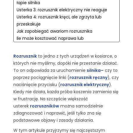
łapie silnika
Usterka 3: rozrusznik elektryczny nie reaguje
Usterka 4: rozrusznik kręci, ale zgrzyta lub
przeskakuje
Jak zapobiegać awariom rozrusznika
Ile może kosztować naprawa lub
wymiana rozrusznika
Jak dobrać nowy rozrusznik
Rozrusznik
to jedno z tych urządzeń w kosiarce, o
Kiedy naprawiać, a kiedy wymienić?
których nie myślimy, dopóki nie przestanie działać.
Czego unikać – błędy użytkowników
To on odpowiada za uruchomienie
silnika
–
czy to
Jak przechowywać kosiarkę, by rozrusznik
poprzez pociągnięcie linki (
rozrusznik ręczny
), czy
przetrwał zimę
naciśnięcie przycisku (
rozrusznik elektryczny
).
Najlepsze rozwiązanie – Serwis Chabin
Kiedy nie działa, każda próba koszenia zamienia się
Podsumowanie
w frustrację. Na szczęście większość
Już teraz skontaktuj się
usterek
rozruszników
można samodzielnie
z nami lub sprawdź swój najbliższy
zdiagnozować i naprawić, jeśli tylko zna się
autoryzowany serwis blisko Ciebie.
podstawowe objawy i zasady działania.
W tym artykule przyjrzymy się najczęstszym