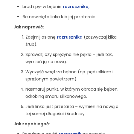
brud i pył w bębnie
rozrusznika
,
źle nawinięta linka lub jej przetarcie.
Jak naprawić:
Zdejmij osłonę
rozrusznika
(zazwyczaj kilka
śrub).
Sprawdź, czy sprężyna nie pękła – jeśli tak,
wymień ją na nową.
Wyczyść wnętrze bębna (np. pędzelkiem i
sprężonym powietrzem).
Nasmaruj punkt, w którym obraca się bęben,
odrobiną smaru silikonowego.
Jeśli linka jest przetarta – wymień na nową o
tej samej długości i średnicy.
Jak zapobiegać:
Regularnie czyść
rozrusznik
po sezonie.