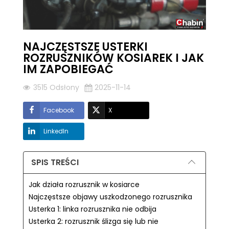
NAJCZĘSTSZE USTERKI
ROZRUSZNIKÓW KOSIAREK I JAK
IM ZAPOBIEGAĆ
3515 Odsłony
2025-11-14
Facebook
X
LinkedIn
SPIS TREŚCI
Jak działa rozrusznik w kosiarce
Najczęstsze objawy uszkodzonego rozrusznika
Usterka 1: linka rozrusznika nie odbija
Usterka 2: rozrusznik ślizga się lub nie