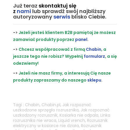
Już teraz
skontaktuj się
z
nami
lub
sprawdź swój najbliższy
autoryzowany
serwis
blisko Ciebie.
->
Jeżeli jesteś klientem B2B pamiętaj że możesz
zamawiać produkty poprzez
panel
.
->
Chcesz współpracować z firmą
Chabin
, a
jeszcze tego nie robisz? Wypełnij
formularz
, a się
odezwiemy!
->
Jeżeli nie masz firmy, a interesują Cię nasze
produkty zapraszamy do naszego
sklepu
.
Tagi :
Chabin
,
Chabin.pl
,
Jak rozpoznać
uszkodzone sprzęgło rozrusznika
,
Jak rozpoznać
uszkodzony rozrusznik
,
Kosiarka nie odpala
,
Linka
rozrusznika nie wraca
,
Liquid vrench
,
Rozrusznik
elektryczny w kosiarce nie działa
,
Rozrusznik