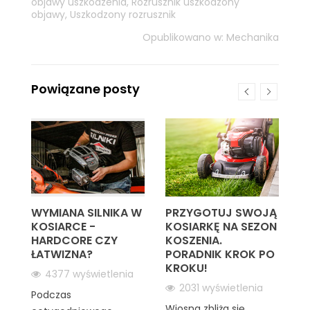
objawy uszkodzenia
,
Rozrusznik uszkodzony
objawy
,
Uszkodzony rozrusznik
Opublikowano w:
Mechanika
Powiązane posty
AĆ
WYMIANA SILNIKA W
PRZYGOTUJ SWOJĄ
C
KOSIARCE -
KOSIARKĘ NA SEZON
M
HARDCORE CZY
KOSZENIA.
W
ie
ŁATWIZNA?
PORADNIK KROK PO
B
KROKU!
S
4377 wyświetlenia
2031 wyświetlenia
Podczas
Wiosna zbliża się
W