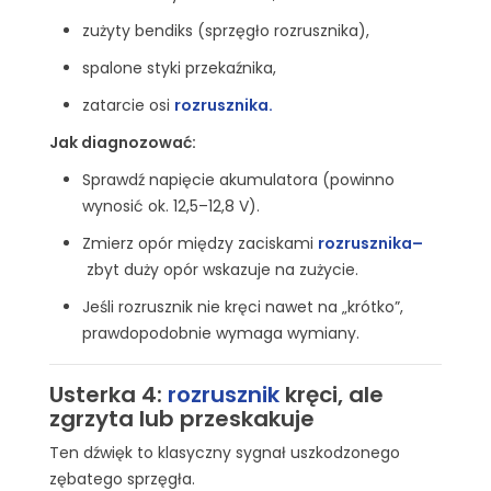
zużyty bendiks (sprzęgło rozrusznika),
spalone styki przekaźnika,
zatarcie osi
rozrusznika
.
Jak diagnozować:
Sprawdź napięcie akumulatora (powinno
wynosić ok. 12,5–12,8 V).
Zmierz opór między zaciskami
rozrusznika
–
zbyt duży opór wskazuje na zużycie.
Jeśli rozrusznik nie kręci nawet na „krótko”,
prawdopodobnie wymaga wymiany.
Usterka 4:
rozrusznik
kręci, ale
zgrzyta lub przeskakuje
Ten dźwięk to klasyczny sygnał uszkodzonego
zębatego sprzęgła.