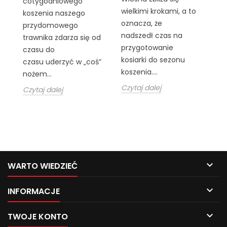
cotygodniowego
wielkimi krokami, a to
po
koszenia naszego
oznacza, że
po
przydomowego
nadszedł czas na
b
trawnika zdarza się od
przygotowanie
E
czasu do
kosiarki do sezonu
m
czasu uderzyć w „coś”
koszenia....
be
nożem...
Czytaj dalej
Cz
Czytaj dalej

WARTO WIEDZIEĆ

INFORMACJE

TWOJE KONTO