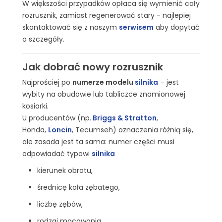
W większości przypadków opłaca się wymienić cały
rozrusznik, zamiast regenerować stary - najlepiej
skontaktować się z naszym
serwisem
aby dopytać
o szczegóły.
Jak dobrać nowy rozrusznik
Najprościej po
numerze modelu
silnika
– jest
wybity na obudowie lub tabliczce znamionowej
kosiarki.
U producentów (np.
Briggs & Stratton
,
Honda,
Loncin
, Tecumseh) oznaczenia różnią się,
ale zasada jest ta sama: numer części musi
odpowiadać typowi
silnika
kierunek obrotu,
średnicę koła zębatego,
liczbę zębów,
rodzaj mocowania.