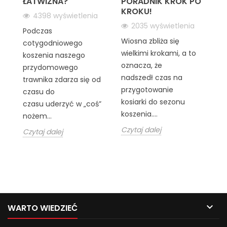
ŁATWIZNA?
PORADNIK KROK PO
B
KROKU!
S
4398 wyświetlenia
2035 wyświetlenia
Podczas
lu
Wiosna zbliża się
W
cotygodniowego
wielkimi krokami, a to
po
koszenia naszego
oznacza, że
po
przydomowego
nadszedł czas na
b
trawnika zdarza się od
przygotowanie
E
czasu do
kosiarki do sezonu
m
czasu uderzyć w „coś”
koszenia....
be
nożem...
Czytaj dalej
Cz
Czytaj dalej

WARTO WIEDZIEĆ