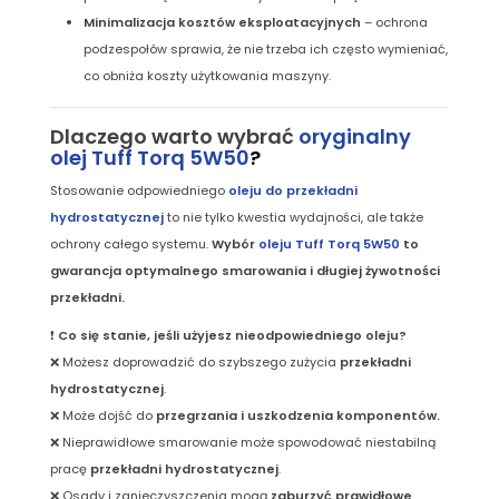
Minimalizacja kosztów eksploatacyjnych
– ochrona
podzespołów sprawia, że nie trzeba ich często wymieniać,
co obniża koszty użytkowania maszyny.
Dlaczego warto wybrać
oryginalny
olej Tuff Torq 5W50
?
Stosowanie odpowiedniego
oleju do przekładni
hydrostatycznej
to nie tylko kwestia wydajności, ale także
ochrony całego systemu.
Wybór
oleju Tuff Torq 5W50
to
gwarancja optymalnego smarowania i długiej żywotności
przekładni.
❗
Co się stanie, jeśli użyjesz nieodpowiedniego oleju?
❌ Możesz doprowadzić do szybszego zużycia
przekładni
hydrostatycznej
.
❌ Może dojść do
przegrzania i uszkodzenia komponentów.
❌ Nieprawidłowe smarowanie może spowodować niestabilną
pracę
przekładni hydrostatycznej
.
❌ Osady i zanieczyszczenia mogą
zaburzyć prawidłowe