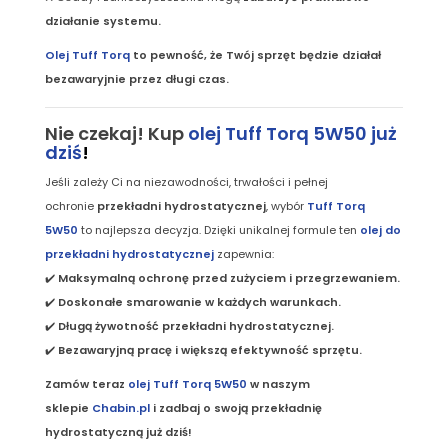
działanie systemu.
Olej Tuff Torq
to pewność, że Twój sprzęt będzie działał
bezawaryjnie przez długi czas.
Nie czekaj! Kup
olej Tuff Torq 5W50 już
dziś
!
Jeśli zależy Ci na niezawodności, trwałości i pełnej
ochronie
przekładni hydrostatycznej
, wybór
Tuff Torq
5W50
to najlepsza decyzja. Dzięki unikalnej formule ten
olej do
przekładni hydrostatycznej
zapewnia:
✔️
Maksymalną ochronę przed zużyciem i przegrzewaniem.
✔️
Doskonałe smarowanie w każdych warunkach.
✔️
Długą żywotność przekładni hydrostatycznej.
✔️
Bezawaryjną pracę i większą efektywność sprzętu.
Zamów teraz
olej Tuff Torq 5W50
w naszym
sklepie
Chabin.pl
i zadbaj o swoją przekładnię
hydrostatyczną już dziś!