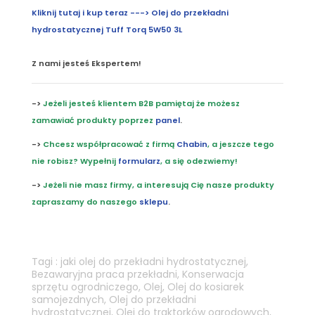
Kliknij tutaj i kup teraz ---> Olej do przekładni
hydrostatycznej Tuff Torq 5W50 3L
Z nami jesteś Ekspertem!
->
Jeżeli jesteś klientem B2B pamiętaj że możesz
zamawiać produkty poprzez
panel
.
->
Chcesz współpracować z firmą
Chabin
, a jeszcze tego
nie robisz? Wypełnij
formularz
, a się odezwiemy!
->
Jeżeli nie masz firmy, a interesują Cię nasze produkty
zapraszamy do naszego
sklepu
.
Tagi :
jaki olej do przekładni hydrostatycznej
,
Bezawaryjna praca przekładni
,
Konserwacja
sprzętu ogrodniczego
,
Olej
,
Olej do kosiarek
samojezdnych
,
Olej do przekładni
hydrostatycznej
,
Olej do traktorków ogrodowych
,