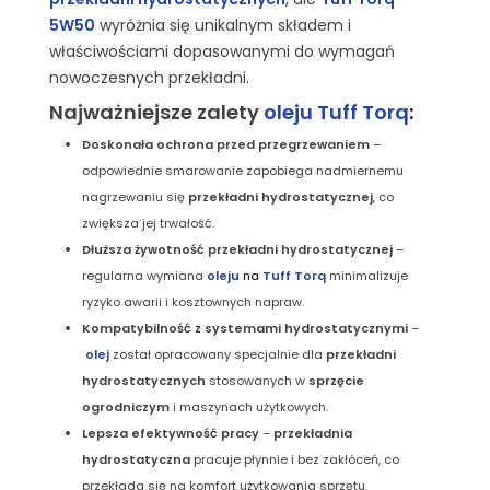
5W50
wyróżnia się unikalnym składem i
właściwościami dopasowanymi do wymagań
nowoczesnych przekładni.
Najważniejsze zalety
oleju Tuff Torq
:
Doskonała ochrona przed przegrzewaniem
–
odpowiednie smarowanie zapobiega nadmiernemu
nagrzewaniu się
przekładni hydrostatycznej
, co
zwiększa jej trwałość.
Dłuższa żywotność przekładni hydrostatycznej
–
regularna wymiana
oleju
na
Tuff Torq
minimalizuje
ryzyko awarii i kosztownych napraw.
Kompatybilność z systemami hydrostatycznymi
–
olej
został opracowany specjalnie dla
przekładni
hydrostatycznych
stosowanych w
sprzęcie
ogrodniczym
i maszynach użytkowych.
Lepsza efektywność pracy
–
przekładnia
hydrostatyczna
pracuje płynnie i bez zakłóceń, co
przekłada się na komfort użytkowania sprzętu.