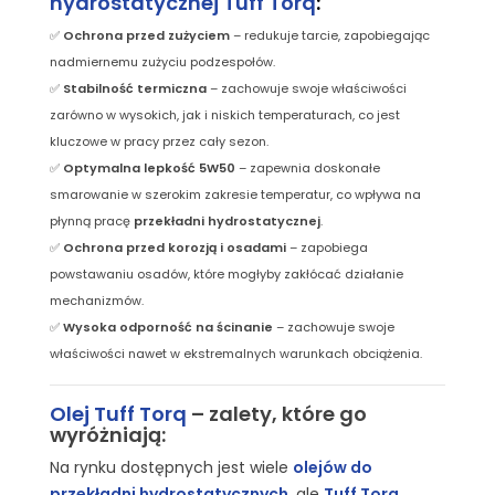
hydrostatycznej Tuff Torq
:
✅
Ochrona przed zużyciem
– redukuje tarcie, zapobiegając
nadmiernemu zużyciu podzespołów.
✅
Stabilność termiczna
– zachowuje swoje właściwości
zarówno w wysokich, jak i niskich temperaturach, co jest
kluczowe w pracy przez cały sezon.
✅
Optymalna lepkość 5W50
– zapewnia doskonałe
smarowanie w szerokim zakresie temperatur, co wpływa na
płynną pracę
przekładni hydrostatycznej
.
✅
Ochrona przed korozją i osadami
– zapobiega
powstawaniu osadów, które mogłyby zakłócać działanie
mechanizmów.
✅
Wysoka odporność na ścinanie
– zachowuje swoje
właściwości nawet w ekstremalnych warunkach obciążenia.
Olej Tuff Torq
– zalety, które go
wyróżniają:
Na rynku dostępnych jest wiele
olejów do
przekładni hydrostatycznych
, ale
Tuff Torq